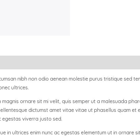
ccumsan nibh non odio aenean molestie purus tristique sed te
nec ultrices.
n magnis ornare sit mi velit, quis semper ut a malesuada pha
pellentesque dictumst amet vitae vitae ut phasellus quam et 
 egestas viverra justo sed.
sque in ultrices enim nunc ac egestas elementum ut in ornare s