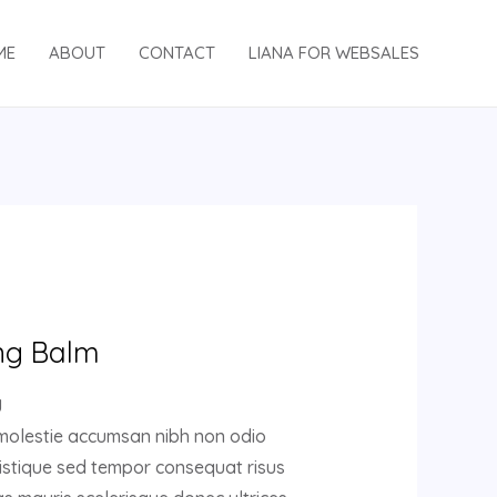
ME
ABOUT
CONTACT
LIANA FOR WEBSALES
ng Balm
g
 molestie accumsan nibh non odio
istique sed tempor consequat risus