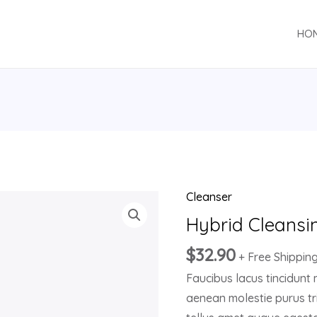
HO
Cleanser
Hybrid
Cleansing
Hybrid Cleansi
Balm
$
32.90
+ Free Shippin
quantity
Faucibus lacus tincidunt
aenean molestie purus tr