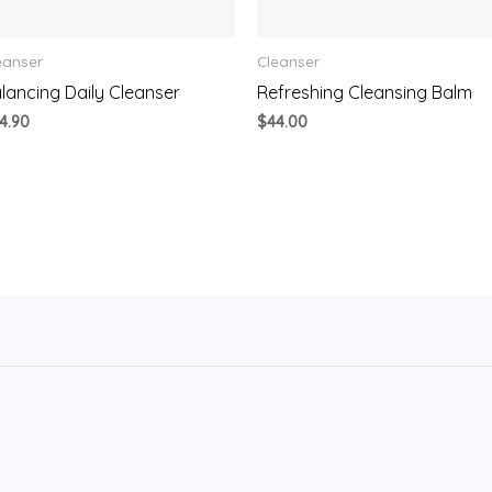
eanser
Cleanser
lancing Daily Cleanser
Refreshing Cleansing Balm
4.90
$
44.00