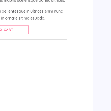
s mauris scelerisque donec ultrices.
sa pellentesque in ultrices enim nunc
in ornare sit malesuada.
Alternative:
O CART