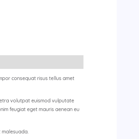
mpor consequat risus tellus amet
retra volutpat euismod vulputate
enim feugiat eget mauris aenean eu
it malesuada.